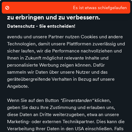
Wir nutzen Cookies um unsere Dienste
zu erbringen und zu verbessern.
Datenschutz - Sie entscheiden!
avendu und unsere Partner nutzen Cookies und andere
Startseite
News
Über uns
Kontakt
Damen
Herren
Kinder
O
Technologien, damit unsere Plattformen zuverlässig und
sicher laufen, wir die Performance nachvollziehen und
Ihnen in Zukunft möglichst relevante Inhalte und
Produkte
von Schuhhaus
personalisierte Werbung zeigen können. Dafür
Tscheche
sammeln wir Daten über unsere Nutzer und das
geräteübergreifende Verhalten in Bezug auf unsere
Angebote.
ALLE FILTER
Wenn Sie auf den Button
"Einverstanden"
klicken,
geben Sie dazu Ihre Zustimmung und erlauben uns,
Farbe
Größe
Marken
diese Daten an Dritte weiterzugeben, etwa an unsere
Marketing- oder externen Technikpartner. Dies kann die
Verarbeitung Ihrer Daten in den USA einschließen. Falls